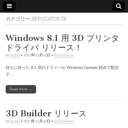
カテゴリー:
REPLICATOR 2X
Made in
container
Windows 8.1 用 3D プリンタ
ドライバ リリース！
by
Syuhei
•
2013年12月12日
•
0 Comments
待ちに待った 8.1 用のドライバが Windows Update 経由で配信
さ…
Read more →
3D Builder リリース
by
Syuhei
•
2013年11月20日
•
0 Comments