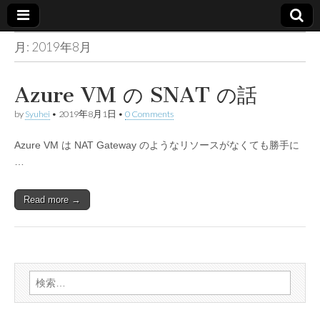
月:
2019年8月
Made in
container
Azure VM の SNAT の話
by
Syuhei
•
2019年8月1日
•
0 Comments
Azure VM は NAT Gateway のようなリソースがなくても勝手に
…
Read more →
検
索: