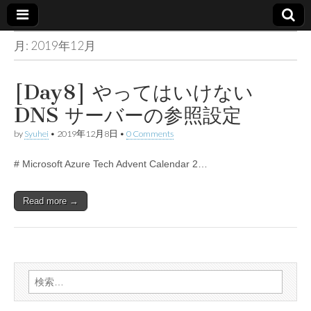
月:
2019年12月
Made in
container
[Day8] やってはいけない
DNS サーバーの参照設定
by
Syuhei
•
2019年12月8日
•
0 Comments
# Microsoft Azure Tech Advent Calendar 2…
Read more →
検
索: