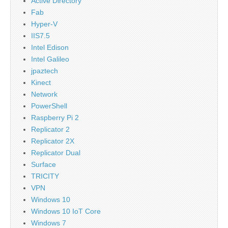
Active Directory
Fab
Hyper-V
IIS7.5
Intel Edison
Intel Galileo
jpaztech
Kinect
Network
PowerShell
Raspberry Pi 2
Replicator 2
Replicator 2X
Replicator Dual
Surface
TRICITY
VPN
Windows 10
Windows 10 IoT Core
Windows 7