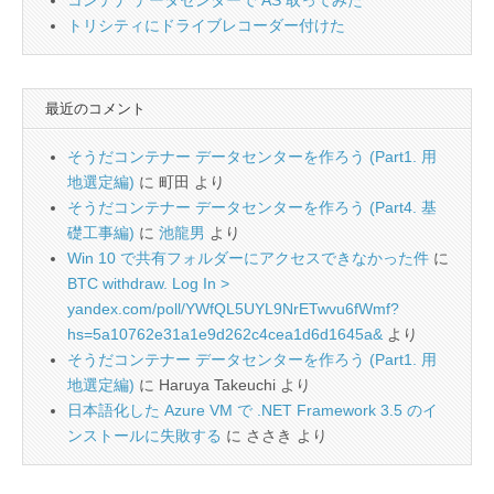
コンテナ データセンターで AS 取ってみた
トリシティにドライブレコーダー付けた
最近のコメント
そうだコンテナー データセンターを作ろう (Part1. 用
地選定編)
に
町田
より
そうだコンテナー データセンターを作ろう (Part4. 基
礎工事編)
に
池龍男
より
Win 10 で共有フォルダーにアクセスできなかった件
に
BTC withdraw. Log In >
yandex.com/poll/YWfQL5UYL9NrETwvu6fWmf?
hs=5a10762e31a1e9d262c4cea1d6d1645a&
より
そうだコンテナー データセンターを作ろう (Part1. 用
地選定編)
に
Haruya Takeuchi
より
日本語化した Azure VM で .NET Framework 3.5 のイ
ンストールに失敗する
に
ささき
より