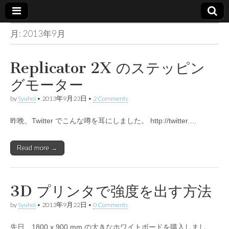
月:
2013年9月
Made in
container
Replicator 2X のステッピン
グモーター
by
Syuhei
•
2013年9月23日
•
2 Comments
昨晩、Twitter でこんな噂を耳にしました。 http://twitter.…
Read more →
3D プリンタで強度を出す方法
by
Syuhei
•
2013年9月22日
•
0 Comments
先日、1800 x 900 mm の大きなホワイトボードを購入しまし