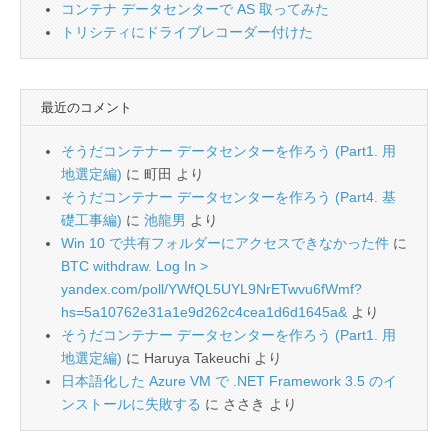
コンテナ データセンターで AS 取ってみた
トリシティにドライブレコーダー付けた
最近のコメント
そうだコンテナー データセンターを作ろう (Part1. 用
地選定編)
に
町田
より
そうだコンテナー データセンターを作ろう (Part4. 基
礎工事編)
に
池龍男
より
Win 10 で共有フォルダーにアクセスできなかった件
に
BTC withdraw. Log In >
yandex.com/poll/YWfQL5UYL9NrETwvu6fWmf?
hs=5a10762e31a1e9d262c4cea1d6d1645a&
より
そうだコンテナー データセンターを作ろう (Part1. 用
地選定編)
に
Haruya Takeuchi
より
日本語化した Azure VM で .NET Framework 3.5 のイ
ンストールに失敗する
に
ささき
より