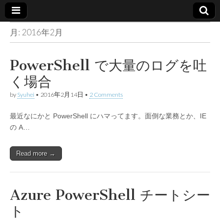
月:
2016年2月
Made in
container
PowerShell で大量のログを吐
く場合
by
Syuhei
•
2016年2月14日
•
2 Comments
最近なにかと PowerShell にハマってます。面倒な業務とか、IE
の A…
Read more →
Azure PowerShell チートシー
ト