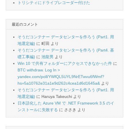
トリシティにドライブレコーダー付けた
最近のコメント
そうだコンテナー データセンターを作ろう (Part1. 用
地選定編)
に
町田
より
そうだコンテナー データセンターを作ろう (Part4. 基
礎工事編)
に
池龍男
より
Win 10 で共有フォルダーにアクセスできなかった件
に
BTC withdraw. Log In >
yandex.com/poll/YWfQL5UYL9NrETwvu6fWmf?
hs=5a10762e31a1e9d262c4cea1d6d1645a&
より
そうだコンテナー データセンターを作ろう (Part1. 用
地選定編)
に
Haruya Takeuchi
より
日本語化した Azure VM で .NET Framework 3.5 のイ
ンストールに失敗する
に
ささき
より