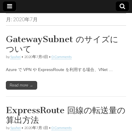
月:
2020年7月
Made in
container
GatewaySubnet のサイズに
ついて
by
Syuhei
•
2020年7月8日
•
0 Comments
Azure で VPN や ExpressRoute を利用する場合、VNet …
Read more →
ExpressRoute 回線の転送量の
算出方法
by
Syuhei
•
2020年7月1日
•
0 Comments