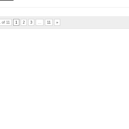
 of 11
1
2
3
…
11
»