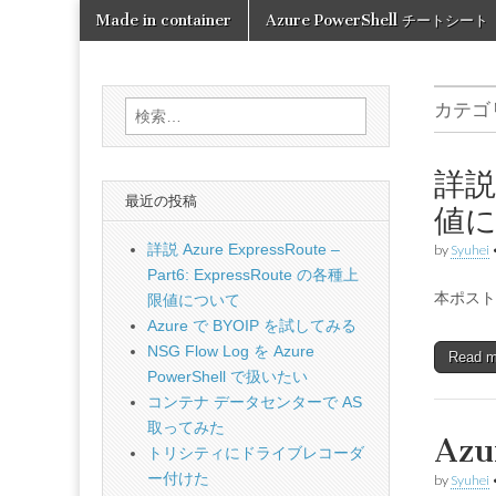
Skip
Main
Made in container
Azure PowerShell チートシート
to
Made in
menu
content
container
カテゴ
検
索:
詳説 
最近の投稿
値
詳説 Azure ExpressRoute –
by
Syuhei
Part6: ExpressRoute の各種上
本ポストの内
限値について
Azure で BYOIP を試してみる
NSG Flow Log を Azure
Read 
PowerShell で扱いたい
コンテナ データセンターで AS
取ってみた
Az
トリシティにドライブレコーダ
ー付けた
by
Syuhei