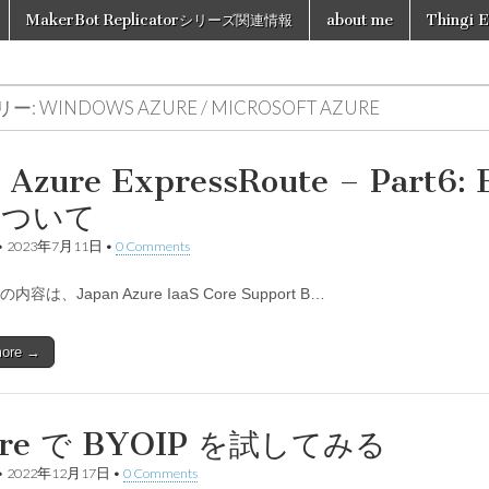
MakerBot Replicatorシリーズ関連情報
about me
Thingi E
リー:
WINDOWS AZURE / MICROSOFT AZURE
Azure ExpressRoute – Part6
について
•
2023年7月11日
•
0 Comments
容は、Japan Azure IaaS Core Support B…
more →
ure で BYOIP を試してみる
•
2022年12月17日
•
0 Comments