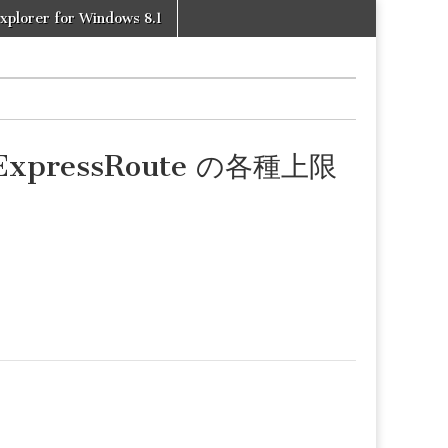
xplorer for Windows 8.1
: ExpressRoute の各種上限