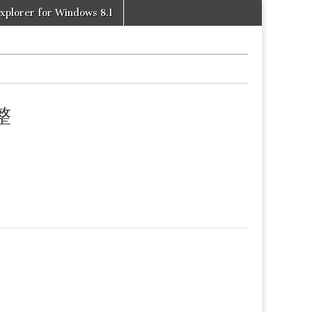
xplorer for Windows 8.1
整