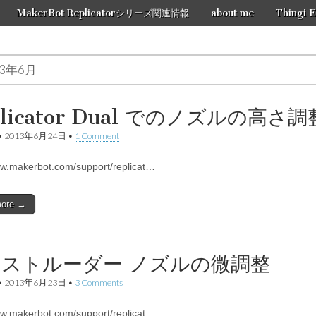
MakerBot Replicatorシリーズ関連情報
about me
Thingi E
13年6月
plicator Dual でのノズルの高さ調
•
2013年6月24日
•
1 Comment
ww.makerbot.com/support/replicat…
more →
ストルーダー ノズルの微調整
•
2013年6月23日
•
3 Comments
ww.makerbot.com/support/replicat…