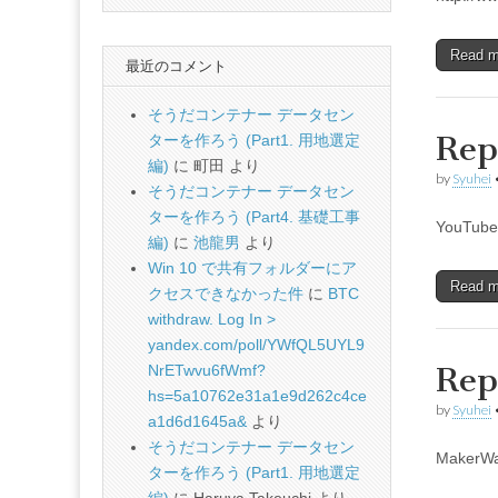
Read 
最近のコメント
そうだコンテナー データセン
Re
ターを作ろう (Part1. 用地選定
編)
に
町田
より
by
Syuhei
そうだコンテナー データセン
ターを作ろう (Part4. 基礎工事
YouT
編)
に
池龍男
より
Win 10 で共有フォルダーにア
Read 
クセスできなかった件
に
BTC
withdraw. Log In >
yandex.com/poll/YWfQL5UYL9
Re
NrETwvu6fWmf?
hs=5a10762e31a1e9d262c4ce
by
Syuhei
a1d6d1645a&
より
そうだコンテナー データセン
MakerW
ターを作ろう (Part1. 用地選定