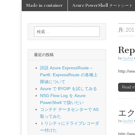
Skip
Main
Made in container
Azure PowerShell チートシート
to
Made in
menu
content
container
月:
20
検
索:
Re
最近の投稿
by
Syuhei
詳説 Azure ExpressRoute –
http://w
Part6: ExpressRoute の各種上
限値について
Read 
Azure で BYOIP を試してみる
NSG Flow Log を Azure
PowerShell で扱いたい
コンテナ データセンターで AS
エク
取ってみた
by
Syuhei
トリシティにドライブレコーダ
ー付けた
http://w