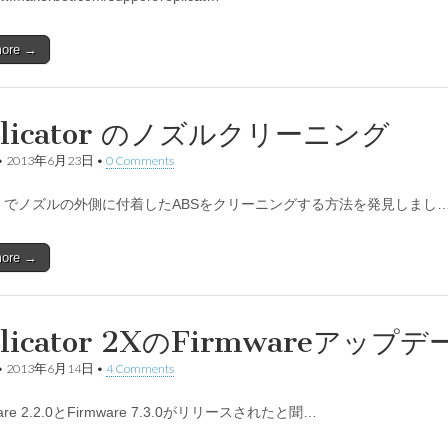
more →
plicator のノズルクリーニング
•
2013年6月23日
•
0 Comments
ube でノズルの外側に付着したABSをクリーニングする方法を発見しまし
more →
plicator 2XのFirmwareア
•
2013年6月14日
•
4 Comments
are 2.2.0とFirmware 7.3.0がリリースされたと聞…