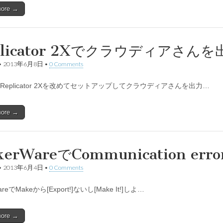
more →
plicator 2Xでクラウディアさん
•
2013年6月8日
•
0 Comments
Replicator 2Xを改めてセットアップしてクラウディアさんを出力…
more →
kerWareでCommunication 
•
2013年6月4日
•
0 Comments
areでMakeから[Export!]ないし[Make It!]しよ…
more →