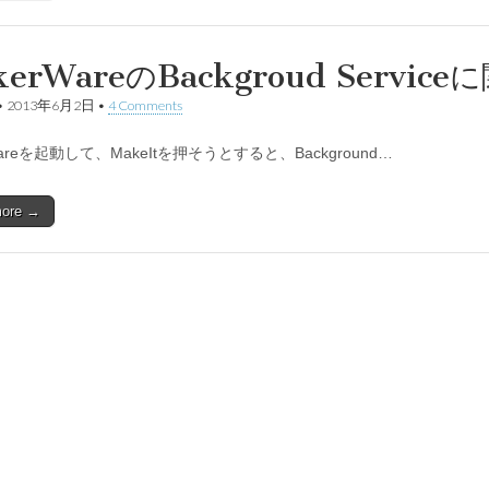
kerWareのBackgroud Servi
•
2013年6月2日
•
4 Comments
Wareを起動して、MakeItを押そうとすると、Background…
more →