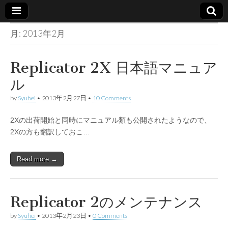
月:
2013年2月
Made in
container
Replicator 2X 日本語マニュア
ル
by
Syuhei
•
2013年2月27日
•
10 Comments
2Xの出荷開始と同時にマニュアル類も公開されたようなので、
2Xの方も翻訳しておこ…
Read more →
Replicator 2のメンテナンス
by
Syuhei
•
2013年2月23日
•
0 Comments