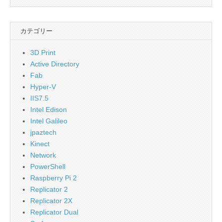
カテゴリー
3D Print
Active Directory
Fab
Hyper-V
IIS7.5
Intel Edison
Intel Galileo
jpaztech
Kinect
Network
PowerShell
Raspberry Pi 2
Replicator 2
Replicator 2X
Replicator Dual