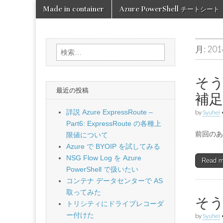
Skip
Main
Made in container
Azure PowerShell チートシート
to
Made in
menu
content
container
月:
20
検
索:
そう
最近の投稿
補足
詳説 Azure ExpressRoute –
by
Syuhei
Part6: ExpressRoute の各種上
前回のあ
限値について
Azure で BYOIP を試してみる
NSG Flow Log を Azure
Read 
PowerShell で扱いたい
コンテナ データセンターで AS
取ってみた
そう
トリシティにドライブレコーダ
ー付けた
by
Syuhei