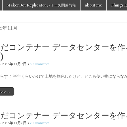
MakerBot Replicatorシリーズ関連情報
about me
Thingi E
16年11月
だコンテナー データセンターを作ろう 
)
•
2016年11月7日
•
2 Comments
らすじ 半年くらいかけて土地を物色したけど、どこも使い物にならな
more →
だコンテナー データセンターを作ろう 
•
2016年11月6日
•
6 Comments