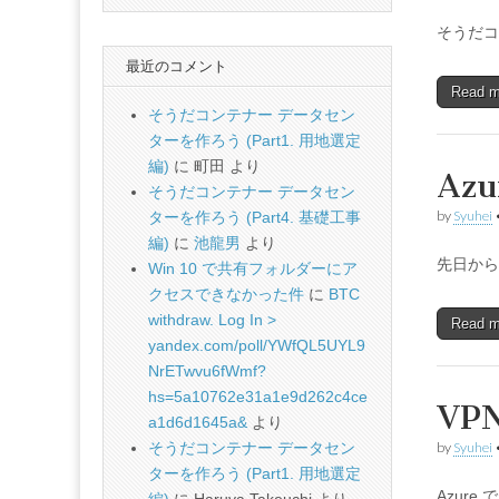
そうだコ
最近のコメント
Read 
そうだコンテナー データセン
ターを作ろう (Part1. 用地選定
編)
に
町田
より
Az
そうだコンテナー データセン
by
Syuhei
ターを作ろう (Part4. 基礎工事
編)
に
池龍男
より
先日から 
Win 10 で共有フォルダーにア
クセスできなかった件
に
BTC
withdraw. Log In >
Read 
yandex.com/poll/YWfQL5UYL9
NrETwvu6fWmf?
hs=5a10762e31a1e9d262c4ce
VP
a1d6d1645a&
より
そうだコンテナー データセン
by
Syuhei
ターを作ろう (Part1. 用地選定
Azure