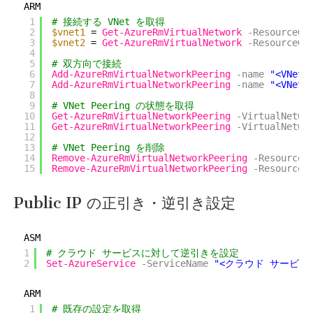
ARM
1
# 接続する VNet を取得
2
$vnet1
= 
Get-AzureRmVirtualNetwork
-ResourceGr
3
$vnet2
= 
Get-AzureRmVirtualNetwork
-ResourceGr
4
5
# 双方向で接続
6
Add-AzureRmVirtualNetworkPeering
-name
"<VNet 
7
Add-AzureRmVirtualNetworkPeering
-name
"<VNet 
8
9
# VNet Peering の状態を取得
10
Get-AzureRmVirtualNetworkPeering
-VirtualNetwo
11
Get-AzureRmVirtualNetworkPeering
-VirtualNetwo
12
13
# VNet Peering を削除
14
Remove-AzureRmVirtualNetworkPeering
-ResourceG
15
Remove-AzureRmVirtualNetworkPeering
-ResourceG
Public IP の正引き・逆引き設定
ASM
1
# クラウド サービスに対して逆引きを設定
2
Set-AzureService
-ServiceName
"<クラウド サービス
ARM
1
# 既存の設定を取得