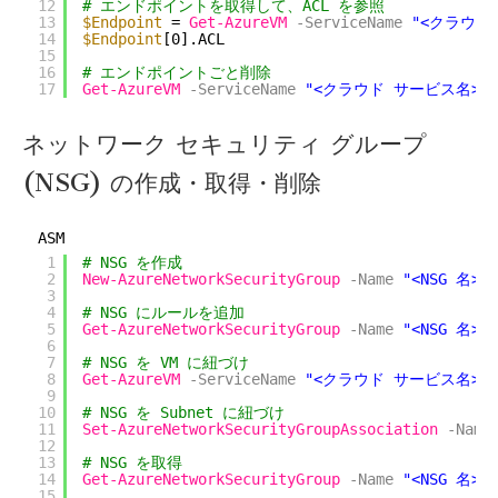
12
# エンドポイントを取得して、ACL を参照
13
$Endpoint
= 
Get-AzureVM
-ServiceName
"<クラウド
14
$Endpoint
[0].ACL
15
16
# エンドポイントごと削除
17
Get-AzureVM
-ServiceName
"<クラウド サービス名>"
ネットワーク セキュリティ グループ
(NSG) の作成・取得・削除
ASM
1
# NSG を作成
2
New-AzureNetworkSecurityGroup
-Name
"<NSG 名>"
3
4
# NSG にルールを追加
5
Get-AzureNetworkSecurityGroup
-Name
"<NSG 名>"
6
7
# NSG を VM に紐づけ
8
Get-AzureVM
-ServiceName
"<クラウド サービス名>"
9
10
# NSG を Subnet に紐づけ
11
Set-AzureNetworkSecurityGroupAssociation
-Name
12
13
# NSG を取得
14
Get-AzureNetworkSecurityGroup
-Name
"<NSG 名>"
15