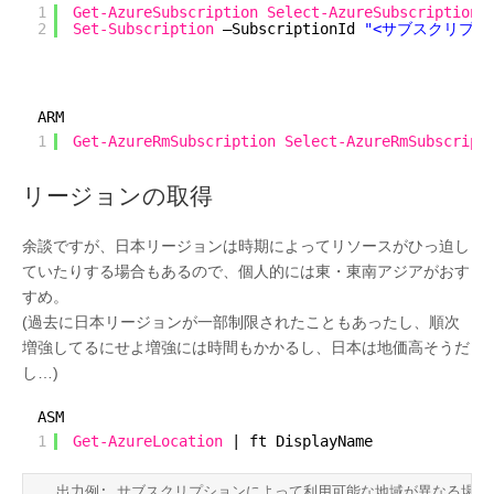
1
Get-AzureSubscription
Select-AzureSubscription
2
Set-Subscription
–SubscriptionId 
"<サブスクリプショ
ARM
1
Get-AzureRmSubscription
Select-AzureRmSubscript
リージョンの取得
余談ですが、日本リージョンは時期によってリソースがひっ迫し
ていたりする場合もあるので、個人的には東・東南アジアがおす
すめ。
(過去に日本リージョンが一部制限されたこともあったし、順次
増強してるにせよ増強には時間もかかるし、日本は地価高そうだ
し…)
ASM
1
Get-AzureLocation
| ft DisplayName
出力例: サブスクリプションによって利用可能な地域が異なる場合が