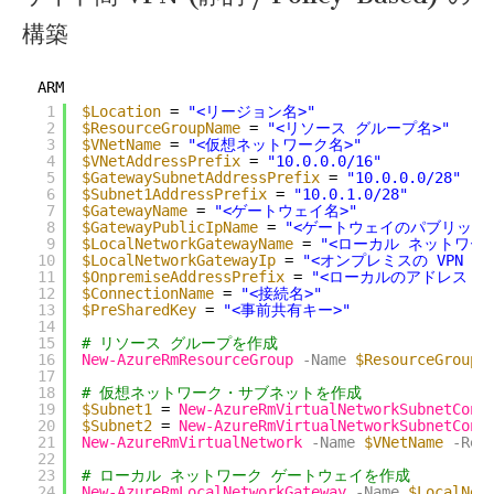
構築
ARM
1
$Location
= 
"<リージョン名>"
2
$ResourceGroupName
= 
"<リソース グループ名>"
3
$VNetName
= 
"<仮想ネットワーク名>"
4
$VNetAddressPrefix
= 
"10.0.0.0/16"
5
$GatewaySubnetAddressPrefix
= 
"10.0.0.0/28"
6
$Subnet1AddressPrefix
= 
"10.0.1.0/28"
7
$GatewayName
= 
"<ゲートウェイ名>"
8
$GatewayPublicIpName
= 
"<ゲートウェイのパブリック I
9
$LocalNetworkGatewayName
= 
"<ローカル ネットワー
10
$LocalNetworkGatewayIp
= 
"<オンプレミスの VPN 機
11
$OnpremiseAddressPrefix
= 
"<ローカルのアドレス レ
12
$ConnectionName
= 
"<接続名>"
13
$PreSharedKey
= 
"<事前共有キー>"
14
15
# リソース グループを作成
16
New-AzureRmResourceGroup
-Name
$ResourceGroupN
17
18
# 仮想ネットワーク・サブネットを作成
19
$Subnet1
= 
New-AzureRmVirtualNetworkSubnetConf
20
$Subnet2
= 
New-AzureRmVirtualNetworkSubnetConf
21
New-AzureRmVirtualNetwork
-Name
$VNetName
-Res
22
23
# ローカル ネットワーク ゲートウェイを作成
24
New-AzureRmLocalNetworkGateway
-Name
$LocalNet