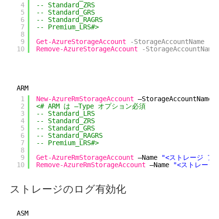
4
-- Standard_ZRS
5
-- Standard_GRS
6
-- Standard_RAGRS
7
-- Premium_LRS#>
8
9
Get-AzureStorageAccount
-StorageAccountName
"
10
Remove-AzureStorageAccount
-StorageAccountName
ARM
1
New-AzureRmStorageAccount
–StorageAccountName 
2
<# ARM は –Type オプション必須
3
-- Standard_LRS
4
-- Standard_ZRS
5
-- Standard_GRS
6
-- Standard_RAGRS
7
-- Premium_LRS#>
8
9
Get-AzureRmStorageAccount
–Name 
"<ストレージ ア
10
Remove-AzureRmStorageAccount
–Name 
"<ストレージ
ストレージのログ有効化
ASM