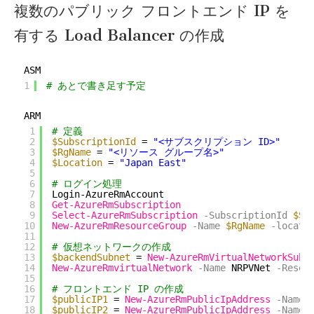
複数のパブリック フロントエンド IP を
有する Load Balancer の作成
ASM
1
# あとで書き足す予定
ARM
1
# 定義
2
$SubscriptionId
= 
"<サブスクリプション ID>"
3
$RgName
= 
"<リソース グループ名>"
4
$Location
= 
"Japan East"
5
6
# ログイン処理
7
Login-AzureRmAccount
8
Get-AzureRmSubscription
9
Select-AzureRmSubscription
-SubscriptionId
$Su
10
New-AzureRmResourceGroup
-Name
$RgName
-locati
11
12
# 仮想ネットワークの作成
13
$backendSubnet
= 
New-AzureRmVirtualNetworkSubn
14
New-AzureRmvirtualNetwork
-Name
NRPVNet
-Resou
15
16
# フロントエンド IP の作成
17
$publicIP1
= 
New-AzureRmPublicIpAddress
-Name
18
$publicIP2
= 
New-AzureRmPublicIpAddress
-Name