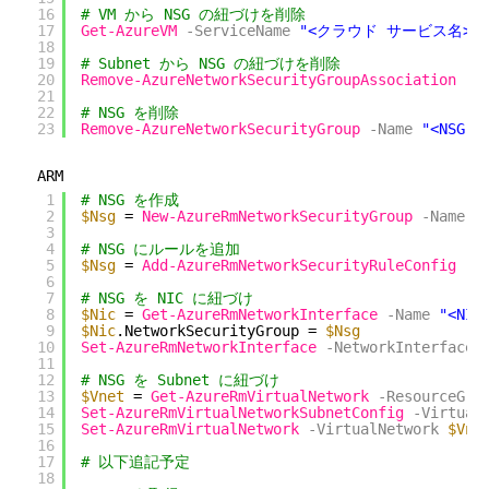
16
# VM から NSG の紐づけを削除
17
Get-AzureVM
-ServiceName
"<クラウド サービス名>"
18
19
# Subnet から NSG の紐づけを削除
20
Remove-AzureNetworkSecurityGroupAssociation
-N
21
22
# NSG を削除
23
Remove-AzureNetworkSecurityGroup
-Name
"<NSG 名
ARM
1
# NSG を作成
2
$Nsg
= 
New-AzureRmNetworkSecurityGroup
-Name
"
3
4
# NSG にルールを追加
5
$Nsg
= 
Add-AzureRmNetworkSecurityRuleConfig
-
6
7
# NSG を NIC に紐づけ
8
$Nic
= 
Get-AzureRmNetworkInterface
-Name
"<NIC
9
$Nic
.NetworkSecurityGroup = 
$Nsg
10
Set-AzureRmNetworkInterface
-NetworkInterface
11
12
# NSG を Subnet に紐づけ
13
$Vnet
= 
Get-AzureRmVirtualNetwork
-ResourceGro
14
Set-AzureRmVirtualNetworkSubnetConfig
-Virtual
15
Set-AzureRmVirtualNetwork
-VirtualNetwork
$Vne
16
17
# 以下追記予定 
18