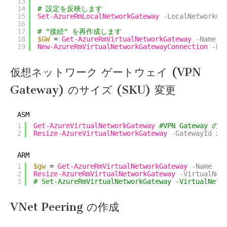
13
14
# 設定を反映します
15
Set-AzureRmLocalNetworkGateway
-LocalNetworkGa
16
17
# "接続" を再作成します
18
$GW
= 
Get-AzureRmVirtualNetworkGateway
-Name
"
19
New-AzureRmVirtualNetworkGatewayConnection
-Na
仮想ネットワーク ゲートウェイ (VPN
Gateway) のサイズ (SKU) 変更
ASM
1
Get-AzureVirtualNetworkGateway
#VPN Gateway の
2
Resize-AzureVirtualNetworkGateway
-GatewayId
xx
ARM
1
$gw
= 
Get-AzureRmVirtualNetworkGateway
-Name
"
2
Resize-AzureRmVirtualNetworkGateway
-VirtualNet
3
# Set-AzureRmVirtualNetworkGateway -VirtualNet
VNet Peering の作成