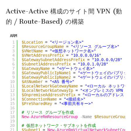
Active-Active 構成のサイト間 VPN (動
的 / Route-Based) の構築
ARM
1
$Location
= 
"<リージョン名>"
2
$ResourceGroupName
= 
"<リソース グループ名>"
3
$VNetName
= 
"<仮想ネットワーク名>"
4
$VNetAddressPrefix
= 
"10.0.0.0/16"
5
$GatewaySubnetAddressPrefix
= 
"10.0.0.0/28"
6
$Subnet1AddressPrefix
= 
"10.0.1.0/28"
7
$GatewayName
= 
"<ゲートウェイ名>"
8
$GatewayPublicIpName1
= 
"<ゲートウェイのパブリック 
9
$GatewayPublicIpName2
= 
"<ゲートウェイのパブリック 
10
$ASNumber
= 
"<AS 番号>"
11
$LocalNetworkGatewayName
= 
"<ローカル ネットワー
12
$LocalNetworkGatewayIp
= 
"<オンプレミスの VPN 機
13
$OnpremiseAddressPrefix
= 
"<ローカルのアドレス レ
14
$ConnectionName
= 
"<接続名>"
15
$PreSharedKey
= 
"<事前共有キー>"
16
17
# リソース グループを作成
18
New-AzureRmResourceGroup
-Name
$ResourceGroupN
19
20
# 仮想ネットワーク・サブネットを作成
21
$Subnet1
= 
New-AzureRmVirtualNetworkSubnetConf