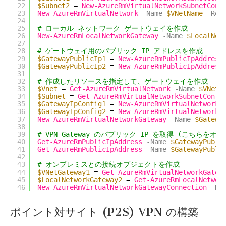
22
$Subnet2
= 
New-AzureRmVirtualNetworkSubnetConf
23
New-AzureRmVirtualNetwork
-Name
$VNetName
-Res
24
25
# ローカル ネットワーク ゲートウェイを作成
26
New-AzureRmLocalNetworkGateway
-Name
$LocalNet
27
28
# ゲートウェイ用のパブリック IP アドレスを作成
29
$GatewayPublicIp1
= 
New-AzureRmPublicIpAddress
30
$GatewayPublicIp2
= 
New-AzureRmPublicIpAddress
31
32
# 作成したリソースを指定して、ゲートウェイを作成
33
$Vnet
= 
Get-AzureRmVirtualNetwork
-Name
$VNetN
34
$Subnet
= 
Get-AzureRmVirtualNetworkSubnetConfi
35
$GatewayIpConfig1
= 
New-AzureRmVirtualNetworkG
36
$GatewayIpConfig2
= 
New-AzureRmVirtualNetworkG
37
New-AzureRmVirtualNetworkGateway
-Name
$Gatewa
38
39
# VPN Gateway のパブリック IP を取得 (こちら
40
Get-AzureRmPublicIpAddress
-Name
$GatewayPubli
41
Get-AzureRmPublicIpAddress
-Name
$GatewayPubli
42
43
# オンプレミスとの接続オブジェクトを作成
44
$VNetGateway1
= 
Get-AzureRmVirtualNetworkGatew
45
$LocalNetworkGateway2
= 
Get-AzureRmLocalNetwor
46
New-AzureRmVirtualNetworkGatewayConnection
-Na
ポイント対サイト (P2S) VPN の構築