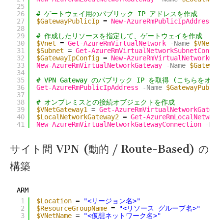
25
26
# ゲートウェイ用のパブリック IP アドレスを作成
27
$GatewayPublicIp
= 
New-AzureRmPublicIpAddress
28
29
# 作成したリソースを指定して、ゲートウェイを作成
30
$Vnet
= 
Get-AzureRmVirtualNetwork
-Name
$VNetN
31
$Subnet
= 
Get-AzureRmVirtualNetworkSubnetConfi
32
$GatewayIpConfig
= 
New-AzureRmVirtualNetworkGa
33
New-AzureRmVirtualNetworkGateway
-Name
$Gatewa
34
35
# VPN Gateway のパブリック IP を取得 (こちら
36
Get-AzureRmPublicIpAddress
-Name
$GatewayPubli
37
38
# オンプレミスとの接続オブジェクトを作成
39
$VNetGateway1
= 
Get-AzureRmVirtualNetworkGatew
40
$LocalNetworkGateway2
= 
Get-AzureRmLocalNetwor
41
New-AzureRmVirtualNetworkGatewayConnection
-Na
サイト間 VPN (動的 / Route-Based) の
構築
ARM
1
$Location
= 
"<リージョン名>"
2
$ResourceGroupName
= 
"<リソース グループ名>"
3
$VNetName
= 
"<仮想ネットワーク名>"