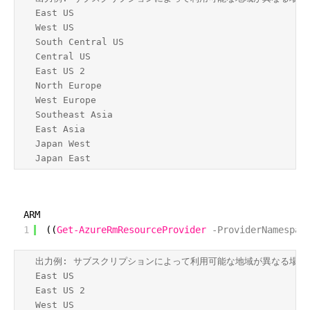
East US

West US

South Central US

Central US

East US 2

North Europe

West Europe

Southeast Asia

East Asia

Japan West

Japan East
ARM
1
((
Get-AzureRmResourceProvider
-ProviderNamespac
出力例: サブスクリプションによって利用可能な地域が異なる場合が
East US

East US 2

West US
