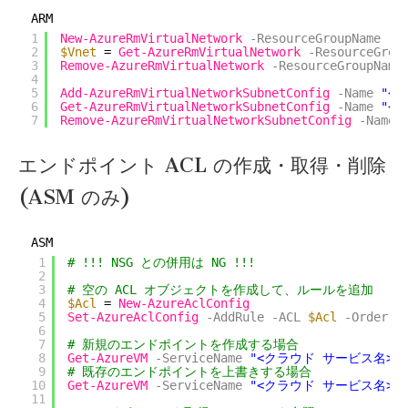
ARM
1
New-AzureRmVirtualNetwork
-ResourceGroupName
"
2
$Vnet
= 
Get-AzureRmVirtualNetwork
-ResourceGrou
3
Remove-AzureRmVirtualNetwork
-ResourceGroupName
4
5
Add-AzureRmVirtualNetworkSubnetConfig
-Name
"<
6
Get-AzureRmVirtualNetworkSubnetConfig
-Name
"<
7
Remove-AzureRmVirtualNetworkSubnetConfig
-Name
エンドポイント ACL の作成・取得・削除
(ASM のみ)
ASM
1
# !!! NSG との併用は NG !!!
2
3
# 空の ACL オブジェクトを作成して、ルールを追加
4
$Acl
= 
New-AzureAclConfig
5
Set-AzureAclConfig
-AddRule
-ACL
$Acl
-Order
"
6
7
# 新規のエンドポイントを作成する場合
8
Get-AzureVM
-ServiceName
"<クラウド サービス名>"
9
# 既存のエンドポイントを上書きする場合
10
Get-AzureVM
-ServiceName
"<クラウド サービス名>"
11