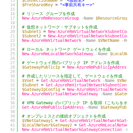
13
$ConnectionName
= 
"<接続名>"
14
$PreSharedKey
= 
"<事前共有キー>"
15
16
# リソース グループを作成
17
New-AzureRmResourceGroup
-Name
$ResourceGroupN
18
19
# 仮想ネットワーク・サブネットを作成
20
$Subnet1
= 
New-AzureRmVirtualNetworkSubnetConf
21
$Subnet2
= 
New-AzureRmVirtualNetworkSubnetConf
22
New-AzureRmVirtualNetwork
-Name
$VNetName
-Res
23
24
# ローカル ネットワーク ゲートウェイを作成
25
New-AzureRmLocalNetworkGateway
-Name
$LocalNet
26
27
# ゲートウェイ用のパブリック IP アドレスを作成
28
$GatewayPublicIp
= 
New-AzureRmPublicIpAddress
29
30
# 作成したリソースを指定して、ゲートウェイを作成
31
$Vnet
= 
Get-AzureRmVirtualNetwork
-Name
$VNetN
32
$Subnet
= 
Get-AzureRmVirtualNetworkSubnetConfi
33
$GatewayIpConfig
= 
New-AzureRmVirtualNetworkGa
34
New-AzureRmVirtualNetworkGateway
-Name
$Gatewa
35
36
# VPN Gateway のパブリック IP を取得 (こちら
37
Get-AzureRmPublicIpAddress
-Name
$GatewayPubli
38
39
# オンプレミスとの接続オブジェクトを作成
40
$VNetGateway1
= 
Get-AzureRmVirtualNetworkGatew
41
$LocalNetworkGateway2
= 
Get-AzureRmLocalNetwor
42
New-AzureRmVirtualNetworkGatewayConnection
-Na