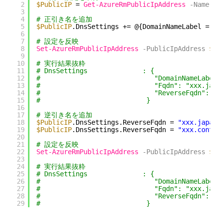
2
$PublicIP
= 
Get-AzureRmPublicIpAddress
-Name
"
3
4
# 正引き名を追加
5
$PublicIP
.DnsSettings += @{DomainNameLabel = 
"
6
7
# 設定を反映
8
Set-AzureRmPublicIpAddress
-PublicIpAddress
$P
9
10
# 実行結果抜粋
11
# DnsSettings              : {
12
#                             "DomainNameLabel
13
#                             "Fqdn": "xxx.j
14
#                             "ReverseFqdn": 
15
#                           }
16
17
# 逆引き名を追加
18
$PublicIP
.DnsSettings.ReverseFqdn = 
"xxx.japan
19
$PublicIP
.DnsSettings.ReverseFqdn = 
"xxx.conto
20
21
# 設定を反映
22
Set-AzureRmPublicIpAddress
-PublicIpAddress
$P
23
24
# 実行結果抜粋
25
# DnsSettings              : {
26
#                             "DomainNameLabel
27
#                             "Fqdn": "xxx.jap
28
#                             "ReverseFqdn": "
29
#                           }