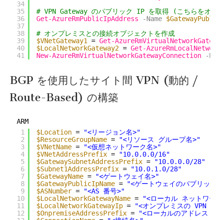
34
35
# VPN Gateway のパブリック IP を取得 (こちら
36
Get-AzureRmPublicIpAddress
-Name
$GatewayPubli
37
38
# オンプレミスとの接続オブジェクトを作成
39
$VNetGateway1
= 
Get-AzureRmVirtualNetworkGatew
40
$LocalNetworkGateway2
= 
Get-AzureRmLocalNetwor
41
New-AzureRmVirtualNetworkGatewayConnection
-Na
BGP を使用したサイト間 VPN (動的 /
Route-Based) の構築
ARM
1
$Location
= 
"<リージョン名>"
2
$ResourceGroupName
= 
"<リソース グループ名>"
3
$VNetName
= 
"<仮想ネットワーク名>"
4
$VNetAddressPrefix
= 
"10.0.0.0/16"
5
$GatewaySubnetAddressPrefix
= 
"10.0.0.0/28"
6
$Subnet1AddressPrefix
= 
"10.0.1.0/28"
7
$GatewayName
= 
"<ゲートウェイ名>"
8
$GatewayPublicIpName
= 
"<ゲートウェイのパブリック I
9
$ASNumber
= 
"<AS 番号>"
10
$LocalNetworkGatewayName
= 
"<ローカル ネットワー
11
$LocalNetworkGatewayIp
= 
"<オンプレミスの VPN 機
12
$OnpremiseAddressPrefix
= 
"<ローカルのアドレス レ