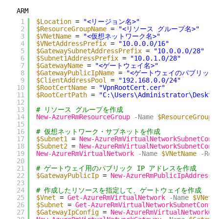
ARM
1
$Location
= 
"<リージョン名>"
2
$ResourceGroupName
= 
"<リソース グループ名>"
3
$VNetName
= 
"<仮想ネットワーク名>"
4
$VNetAddressPrefix
= 
"10.0.0.0/16"
5
$GatewaySubnetAddressPrefix
= 
"10.0.0.0/28"
6
$Subnet1AddressPrefix
= 
"10.0.1.0/28"
7
$GatewayName
= 
"<ゲートウェイ名>"
8
$GatewayPublicIpName
= 
"<ゲートウェイのパブリック I
9
$ClientAddressPool
= 
"192.168.0.0/24"
10
$RootCertName
= 
"VpnRootCert.cer"
11
$RootCertPath
= 
"C:\Users\Administrator\Deskto
12
13
# リソース グループを作成
14
New-AzureRmResourceGroup
-Name
$ResourceGroupN
15
16
# 仮想ネットワーク・サブネットを作成
17
$Subnet1
= 
New-AzureRmVirtualNetworkSubnetConf
18
$Subnet2
= 
New-AzureRmVirtualNetworkSubnetConf
19
New-AzureRmVirtualNetwork
-Name
$VNetName
-Res
20
21
# ゲートウェイ用のパブリック IP アドレスを作成
22
$GatewayPublicIp
= 
New-AzureRmPublicIpAddress
23
24
# 作成したリソースを指定して、ゲートウェイを作成
25
$Vnet
= 
Get-AzureRmVirtualNetwork
-Name
$VNetN
26
$Subnet
= 
Get-AzureRmVirtualNetworkSubnetConfi
27
$GatewayIpConfig
= 
New-AzureRmVirtualNetworkGa