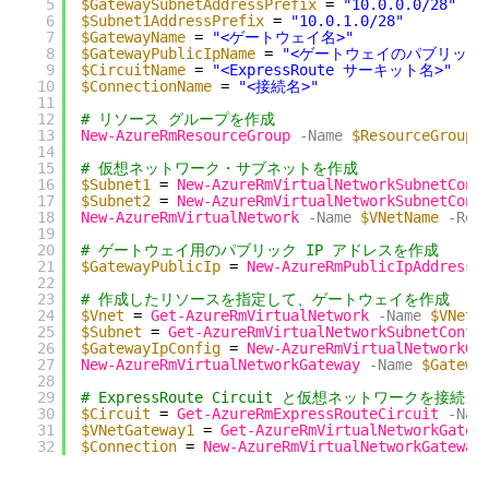
5
$GatewaySubnetAddressPrefix
= 
"10.0.0.0/28"
6
$Subnet1AddressPrefix
= 
"10.0.1.0/28"
7
$GatewayName
= 
"<ゲートウェイ名>"
8
$GatewayPublicIpName
= 
"<ゲートウェイのパブリック I
9
$CircuitName
= 
"<ExpressRoute サーキット名>"
10
$ConnectionName
= 
"<接続名>"
11
12
# リソース グループを作成
13
New-AzureRmResourceGroup
-Name
$ResourceGroupN
14
15
# 仮想ネットワーク・サブネットを作成
16
$Subnet1
= 
New-AzureRmVirtualNetworkSubnetConf
17
$Subnet2
= 
New-AzureRmVirtualNetworkSubnetConf
18
New-AzureRmVirtualNetwork
-Name
$VNetName
-Res
19
20
# ゲートウェイ用のパブリック IP アドレスを作成
21
$GatewayPublicIp
= 
New-AzureRmPublicIpAddress
22
23
# 作成したリソースを指定して、ゲートウェイを作成
24
$Vnet
= 
Get-AzureRmVirtualNetwork
-Name
$VNetN
25
$Subnet
= 
Get-AzureRmVirtualNetworkSubnetConfi
26
$GatewayIpConfig
= 
New-AzureRmVirtualNetworkGa
27
New-AzureRmVirtualNetworkGateway
-Name
$Gatewa
28
29
# ExpressRoute Circuit と仮想ネットワークを接続
30
$Circuit
= 
Get-AzureRmExpressRouteCircuit
-Nam
31
$VNetGateway1
= 
Get-AzureRmVirtualNetworkGatew
32
$Connection
= 
New-AzureRmVirtualNetworkGateway