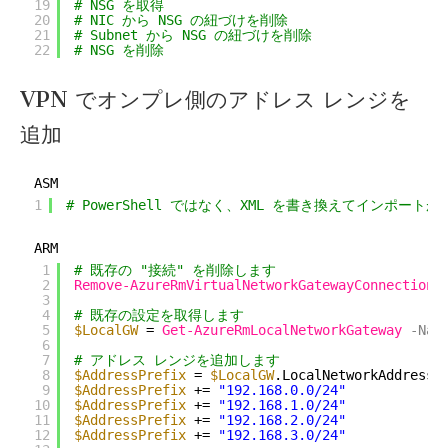
19
# NSG を取得
20
# NIC から NSG の紐づけを削除
21
# Subnet から NSG の紐づけを削除
22
# NSG を削除
VPN でオンプレ側のアドレス レンジを
追加
ASM
1
# PowerShell ではなく、XML を書き換えてインポートが
ARM
1
# 既存の "接続" を削除します
2
Remove-AzureRmVirtualNetworkGatewayConnection
3
4
# 既存の設定を取得します
5
$LocalGW
= 
Get-AzureRmLocalNetworkGateway
-Nam
6
7
# アドレス レンジを追加します
8
$AddressPrefix
= 
$LocalGW
.LocalNetworkAddressS
9
$AddressPrefix
+= 
"192.168.0.0/24"
10
$AddressPrefix
+= 
"192.168.1.0/24"
11
$AddressPrefix
+= 
"192.168.2.0/24"
12
$AddressPrefix
+= 
"192.168.3.0/24"