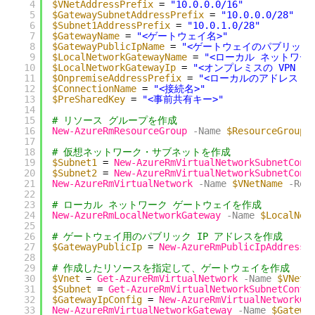
4
$VNetAddressPrefix
= 
"10.0.0.0/16"
5
$GatewaySubnetAddressPrefix
= 
"10.0.0.0/28"
6
$Subnet1AddressPrefix
= 
"10.0.1.0/28"
7
$GatewayName
= 
"<ゲートウェイ名>"
8
$GatewayPublicIpName
= 
"<ゲートウェイのパブリック I
9
$LocalNetworkGatewayName
= 
"<ローカル ネットワー
10
$LocalNetworkGatewayIp
= 
"<オンプレミスの VPN 機
11
$OnpremiseAddressPrefix
= 
"<ローカルのアドレス レ
12
$ConnectionName
= 
"<接続名>"
13
$PreSharedKey
= 
"<事前共有キー>"
14
15
# リソース グループを作成
16
New-AzureRmResourceGroup
-Name
$ResourceGroupN
17
18
# 仮想ネットワーク・サブネットを作成
19
$Subnet1
= 
New-AzureRmVirtualNetworkSubnetConf
20
$Subnet2
= 
New-AzureRmVirtualNetworkSubnetConf
21
New-AzureRmVirtualNetwork
-Name
$VNetName
-Res
22
23
# ローカル ネットワーク ゲートウェイを作成
24
New-AzureRmLocalNetworkGateway
-Name
$LocalNet
25
26
# ゲートウェイ用のパブリック IP アドレスを作成
27
$GatewayPublicIp
= 
New-AzureRmPublicIpAddress
28
29
# 作成したリソースを指定して、ゲートウェイを作成
30
$Vnet
= 
Get-AzureRmVirtualNetwork
-Name
$VNetN
31
$Subnet
= 
Get-AzureRmVirtualNetworkSubnetConfi
32
$GatewayIpConfig
= 
New-AzureRmVirtualNetworkGa
33
New-AzureRmVirtualNetworkGateway
-Name
$Gatewa