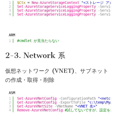
1
$Ctx
= 
New-AzureStorageContext
"<ストレージ アカウ
2
Set-AzureStorageServiceLoggingProperty
-Service
3
Set-AzureStorageServiceLoggingProperty
-Service
4
Set-AzureStorageServiceLoggingProperty
-Service
ARM
1
#cmdlet が見当たらない
2-3. Network 系
仮想ネットワーク (VNET)、サブネット
の作成・取得・削除
ASM
1
Set-AzureVNetConfig
-ConfigurationPath
"<netc
2
Get-AzureVNetConfig
-ExportToFile
"c:\temp\MyAz
3
Get-AzureVNetSite
-VNetName
"<VNET 名>"
4
Remove-AzureVNetConfig
#試してないですが、設定を全