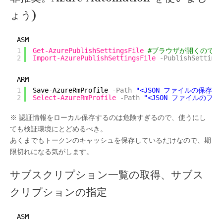
ょう)
ASM
1
Get-AzurePublishSettingsFile
#ブラウザが開くので、pu
2
Import-AzurePublishSettingsFile
-PublishSetting
ARM
1
Save-AzureRmProfile
-Path
"<JSON ファイルの保存先>
2
Select-AzureRmProfile
-Path
"<JSON ファイルのフル
※ 認証情報をローカル保存するのは危険すぎるので、使うにし
ても検証環境にとどめるべき。
あくまでもトークンのキャッシュを保存しているだけなので、期
限切れになる気がします。
サブスクリプション一覧の取得、サブス
クリプションの指定
ASM