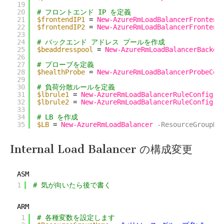
19
20
# フロントエンド IP を定義
21
$frontendIP1
= 
New-AzureRmLoadBalancerFrontend
22
$frontendIP2
= 
New-AzureRmLoadBalancerFrontend
23
24
# バックエンド アドレス プールを作成
25
$beaddresspool
= 
New-AzureRmLoadBalancerBacken
26
27
# プローブを定義
28
$healthProbe
= 
New-AzureRmLoadBalancerProbeCon
29
30
# 負荷分散ルールを定義
31
$lbrule1
= 
New-AzureRmLoadBalancerRuleConfig
-
32
$lbrule2
= 
New-AzureRmLoadBalancerRuleConfig
-
33
34
# LB を作成
35
$LB
= 
New-AzureRmLoadBalancer
-ResourceGroupNa
Internal Load Balancer の構成変更
ASM
1
# 気が向いたら後で書く
ARM
1
# 各種変数を設定します