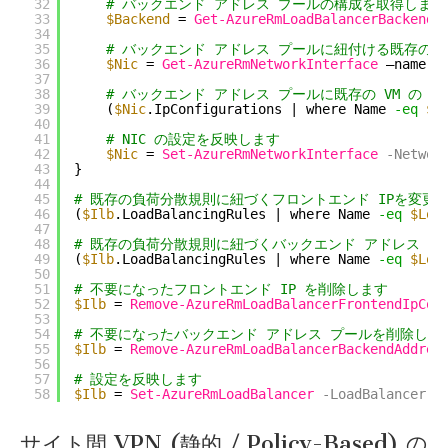
32
# バックエンド アドレス プールの構成を取得します
33
$Backend
= 
Get-AzureRmLoadBalancerBackendA
34
35
# バックエンド アドレス プールに紐付ける既存の N
36
$Nic
= 
Get-AzureRmNetworkInterface
–name 
$
37
38
# バックエンド アドレス プールに既存の VM の N
39
(
$Nic
.IpConfigurations | where Name 
-eq
$N
40
41
# NIC の設定を反映します
42
$Nic
= 
Set-AzureRmNetworkInterface
-Networ
43
}
44
45
# 既存の負荷分散規則に紐づくフロントエンド IPを変更
46
(
$Ilb
.LoadBalancingRules | where Name 
-eq
$Loa
47
48
# 既存の負荷分散規則に紐づくバックエンド アドレス プ
49
(
$Ilb
.LoadBalancingRules | where Name 
-eq
$Loa
50
51
# 不要になったフロントエンド IP を削除します
52
$Ilb
= 
Remove-AzureRmLoadBalancerFrontendIpCon
53
54
# 不要になったバックエンド アドレス プールを削除しま
55
$Ilb
= 
Remove-AzureRmLoadBalancerBackendAddres
56
57
# 設定を反映します
58
$Ilb
= 
Set-AzureRmLoadBalancer
-LoadBalancer
$
サイト間 VPN (静的 / Policy-Based) の