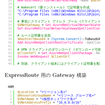
28
New-AzureRmVirtualNetworkGateway
-Name
$Gatewa
29
30
# makecert (要インストール) で証明書を作成
31
"C:\Program Files (x86)\Windows Kits\10\bin\x6
32
"C:\Program Files (x86)\Windows Kits\10\bin\x6
33
34
# 事前にクライアント アドレス プール (クライアント端
35
$VNetGateway
= 
Get-AzureRmVirtualNetworkGatewa
36
Set-AzureRmVirtualNetworkGatewayVpnClientConfi
37
38
# ルート証明書を追加
39
$RootCertBase64
= 
[System.Convert]
::ToBase64St
40
Add-AzureRmVpnClientRootCertificate
-VpnClient
41
42
# VPN クライアントのダウンロード (ダウンロード可能
43
$ClientUrl
= 
Get-AzureRmVpnClientPackage
-Reso
44
Invoke-WebRequest
$ClientUrl
45
46
# 別途、クライアント端末にはクライアント証明書を配布
ExpressRoute 用の Gateway 構築
ARM
1
$Location
= 
"<リージョン名>"
2
$ResourceGroupName
= 
"<リソース グループ名>"
3
$VNetName
= 
"<仮想ネットワーク名>"
4
$VNetAddressPrefix
= 
"10.0.0.0/16"