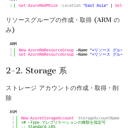
1
Get-AzureRmVMSize
-Location
"East Asia"
| 
Selec
リソースグループの作成・取得 (ARM の
み)
ARM
1
New-AzureRmResourceGroup
–Name 
"<リソース グループ
2
Get-AzureRmResourceGroup
–Name 
"<リソース グループ
2-2. Storage 系
ストレージ アカウントの作成・取得・削
除
ASM
1
New-AzureStorageAccount
-StorageAccountName
"
2
<# –Type でレプリケーションの種類を指定可
3
-- Standard_LRS