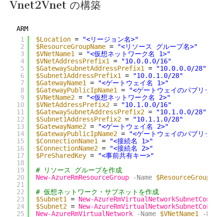
Vnet2Vnet の構築
ARM
1
$Location
= 
"<リージョン名>"
2
$ResourceGroupName
= 
"<リソース グループ名>"
3
$VNetName1
= 
"<仮想ネットワーク名 1>"
4
$VNetAddressPrefix1
= 
"10.0.0.0/16"
5
$GatewaySubnetAddressPrefix1
= 
"10.0.0.0/28"
6
$Subnet1AddressPrefix1
= 
"10.0.1.0/28"
7
$GatewayName1
= 
"<ゲートウェイ名 1>"
8
$GatewayPublicIpName1
= 
"<ゲートウェイのパブリック 
9
$VNetName2
= 
"<仮想ネットワーク名 2>"
10
$VNetAddressPrefix2
= 
"10.1.0.0/16"
11
$GatewaySubnetAddressPrefix2
= 
"10.1.0.0/28"
12
$Subnet1AddressPrefix2
= 
"10.1.1.0/28"
13
$GatewayName2
= 
"<ゲートウェイ名 2>"
14
$GatewayPublicIpName2
= 
"<ゲートウェイのパブリック 
15
$ConnectionName1
= 
"<接続名 1>"
16
$ConnectionName2
= 
"<接続名 2>"
17
$PreSharedKey
= 
"<事前共有キー>"
18
19
# リソース グループを作成
20
New-AzureRmResourceGroup
-Name
$ResourceGroupN
21
22
# 仮想ネットワーク・サブネットを作成
23
$Subnet1
= 
New-AzureRmVirtualNetworkSubnetConf
24
$Subnet2
= 
New-AzureRmVirtualNetworkSubnetConf
25
New-AzureRmVirtualNetwork
-Name
$VNetName1
-Re