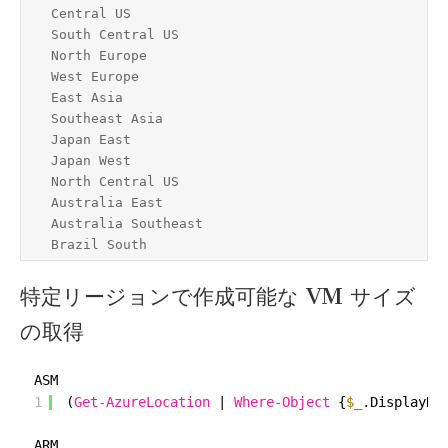
Central US

South Central US

North Europe

West Europe

East Asia

Southeast Asia

Japan East

Japan West

North Central US

Australia East

Australia Southeast

Brazil South
特定リージョンで作成可能な VM サイズ
の取得
ASM
1
(
Get-AzureLocation
| 
Where-Object
{
$_
.DisplayNa
ARM