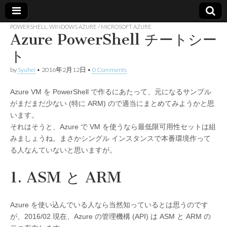
POWERSHELL
,
WINDOWS AZURE / MICROSOFT AZURE
Azure PowerShell チートシー
Made in
ト
container
by
Syuhei
•
2016年2月12日
•
0 Comments
Azure VM を PowerShell で作るにあたって、元になるサンプル
がまだまだ少ない (特に ARM) ので適当にまとめてみようかと思
います。
それはそうと、Azure で VM を使うなら最低限可用性セットは組
みましょうね。まさかシングル インスタンスで本番環境作って
る人なんていないと思いますが。
1. ASM と ARM
Azure を使い込んでいる人なら当然知っているとは思うのです
が、2016/02 現在、Azure の管理機構 (API) は ASM と ARM の