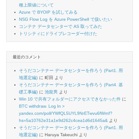
種上限値について
Azure で BYOIP を試してみる
NSG Flow Log を Azure PowerShell で扱いたい
コンテナ データセンターで AS 取ってみた
トリシティにドライブレコーダー付けた
最近のコメント
そうだコンテナー データセンターを作ろう (Part1. 用
地選定編)
に
町田
より
そうだコンテナー データセンターを作ろう (Part4. 基
礎工事編)
に
池龍男
より
Win 10 で共有フォルダーにアクセスできなかった件
に
BTC withdraw. Log In >
yandex.com/poll/YWfQL5UYL9NrETwvu6fWmf?
hs=5a10762e31a1e9d262c4cea1d6d1645a&
より
そうだコンテナー データセンターを作ろう (Part1. 用
地選定編)
に
Haruya Takeuchi
より