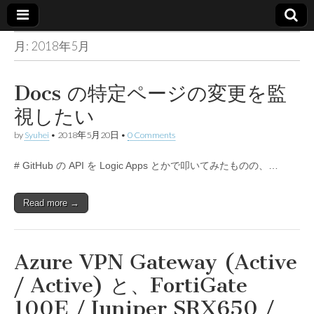
月:
2018年5月
Made in
container
Docs の特定ページの変更を監
視したい
by
Syuhei
•
2018年5月20日
•
0 Comments
# GitHub の API を Logic Apps とかで叩いてみたものの、…
Read more →
Azure VPN Gateway (Active
/ Active) と、FortiGate
100E / Juniper SRX650 /