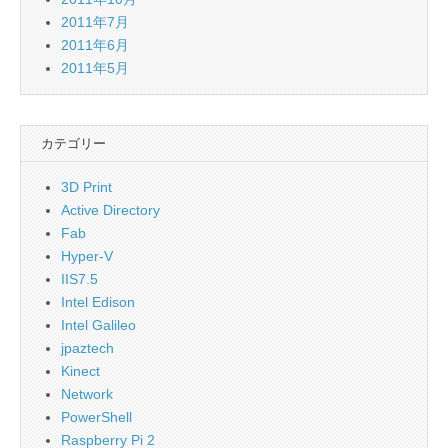
2011年7月
2011年6月
2011年5月
カテゴリー
3D Print
Active Directory
Fab
Hyper-V
IIS7.5
Intel Edison
Intel Galileo
jpaztech
Kinect
Network
PowerShell
Raspberry Pi 2