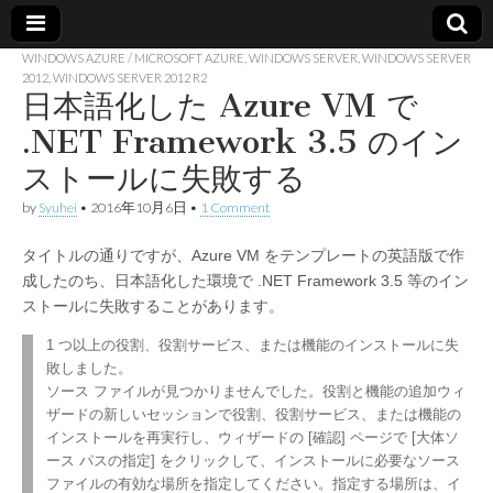
WINDOWS AZURE / MICROSOFT AZURE
,
WINDOWS SERVER
,
WINDOWS SERVER
2012
,
WINDOWS SERVER 2012 R2
Made in
日本語化した Azure VM で
.NET Framework 3.5 のイン
container
ストールに失敗する
by
Syuhei
•
2016年10月6日
•
1 Comment
タイトルの通りですが、Azure VM をテンプレートの英語版で作
成したのち、日本語化した環境で .NET Framework 3.5 等のイン
ストールに失敗することがあります。
1 つ以上の役割、役割サービス、または機能のインストールに失
敗しました。
ソース ファイルが見つかりませんでした。役割と機能の追加ウィ
ザードの新しいセッションで役割、役割サービス、または機能の
インストールを再実行し、ウィザードの [確認] ページで [大体ソ
ース パスの指定] をクリックして、インストールに必要なソース
ファイルの有効な場所を指定してください。指定する場所は、イ