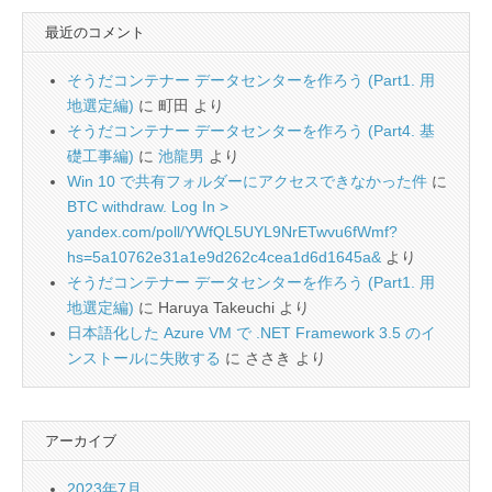
最近のコメント
そうだコンテナー データセンターを作ろう (Part1. 用
地選定編)
に
町田
より
そうだコンテナー データセンターを作ろう (Part4. 基
礎工事編)
に
池龍男
より
Win 10 で共有フォルダーにアクセスできなかった件
に
BTC withdraw. Log In >
yandex.com/poll/YWfQL5UYL9NrETwvu6fWmf?
hs=5a10762e31a1e9d262c4cea1d6d1645a&
より
そうだコンテナー データセンターを作ろう (Part1. 用
地選定編)
に
Haruya Takeuchi
より
日本語化した Azure VM で .NET Framework 3.5 のイ
ンストールに失敗する
に
ささき
より
アーカイブ
2023年7月