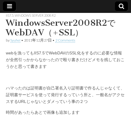
IIS7.5
,
WINDOWS SERVER 2008 R2
WindowsServer2008R2で
Made in
WebDAV（+SSL）
container
by
Syuhei
•
2011年12月27日
•
2 Comments
webを漁ってもIIS7.5でWebDAVのSSL化をするのに必要な情報
が全然引っかからなかったので殴り書きだけどメモを残しておこ
うかと思って書きます
ハマったのは証明書が自己署名入り証明書で作るんじゃなくて、
証明書サービスを使って発行するっていう所と、一般名がアクセ
スするURLじゃないとダメっていう事の２つ
時間があったらあとで画像も追加します