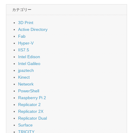
カテゴリー
3D Print
Active Directory
Fab
Hyper-V
IIS7.5
Intel Edison
Intel Galileo
jpaztech
Kinect
Network
PowerShell
Raspberry Pi 2
Replicator 2
Replicator 2X
Replicator Dual
Surface
TRICITY