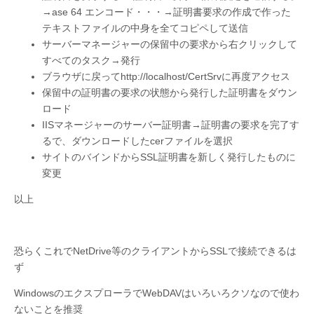
→ase 64 エンコード・・・→証明書要求の作成で作った
テキストファイルの中身を全てコピペして送信
サーバーマネージャーの保留中の要求から右クリックして
すべてのタスク→発行
ブラウザに戻ってhttp://localhost/CertSrvに再度アクセス
保留中の証明書の要求の状態から発行した証明書をダウン
ロード
IISマネージャーのサーバー証明書→証明書の要求を完了す
るで、ダウンロードしたcerファイルを選択
サイトのバインドからSSL証明書を新しく発行したものに
変更
以上
恐らくこれでNetDrive等のクライアントからSSLで接続できるは
ず
WindowsのエクスプローラでWebDAVはいろいろクソなので使わ
ないことを推奨