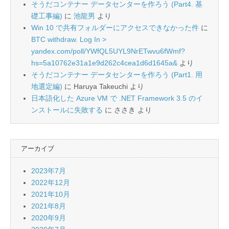
そうだコンテナー データセンターを作ろう (Part4. 基
礎工事編)
に
池龍男
より
Win 10 で共有フォルダーにアクセスできなかった件
に
BTC withdraw. Log In >
yandex.com/poll/YWfQL5UYL9NrETwvu6fWmf?
hs=5a10762e31a1e9d262c4cea1d6d1645a&
より
そうだコンテナー データセンターを作ろう (Part1. 用
地選定編)
に
Haruya Takeuchi
より
日本語化した Azure VM で .NET Framework 3.5 のイ
ンストールに失敗する
に
ささき
より
アーカイブ
2023年7月
2022年12月
2021年10月
2021年8月
2020年9月