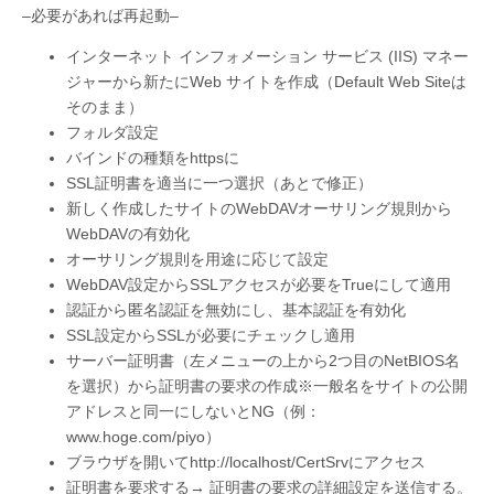
–必要があれば再起動–
インターネット インフォメーション サービス (IIS) マネー
ジャーから新たにWeb サイトを作成（Default Web Siteは
そのまま）
フォルダ設定
バインドの種類をhttpsに
SSL証明書を適当に一つ選択（あとで修正）
新しく作成したサイトのWebDAVオーサリング規則から
WebDAVの有効化
オーサリング規則を用途に応じて設定
WebDAV設定からSSLアクセスが必要をTrueにして適用
認証から匿名認証を無効にし、基本認証を有効化
SSL設定からSSLが必要にチェックし適用
サーバー証明書（左メニューの上から2つ目のNetBIOS名
を選択）から証明書の要求の作成※一般名をサイトの公開
アドレスと同一にしないとNG（例：
www.hoge.com/piyo）
ブラウザを開いてhttp://localhost/CertSrvにアクセス
証明書を要求する→ 証明書の要求の詳細設定を送信する。