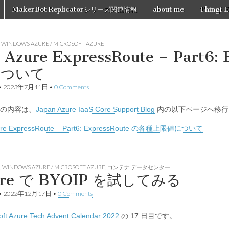
MakerBot Replicatorシリーズ関連情報
about me
Thingi E
,
WINDOWS AZURE / MICROSOFT AZURE
Azure ExpressRoute – Part6
について
•
2023年7月11日
•
0 Comments
の内容は、
Japan Azure IaaS Core Support Blog
内の以下ページへ移行
re ExpressRoute – Part6: ExpressRoute の各種上限値について
,
WINDOWS AZURE / MICROSOFT AZURE
,
コンテナ データセンター
ure で BYOIP を試してみる
•
2022年12月17日
•
0 Comments
oft Azure Tech Advent Calendar 2022
の 17 日目です。