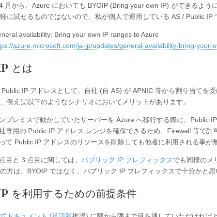
 4 月から、Azure においても BYOIP (Bring your own IP) ができ
軽に試せるものではないので、私が個人で運用している AS / Public
neral availability: Bring your own IP ranges to Azure
tps://azure.microsoft.com/ja-jp/updates/general-availability-bring-your
IP とは
 の Public IP アドレスとして、自社 (自 AS) が APNIC 等から割り当
、例えば以下のようなシナリオにおいてメリットがあります。
ンプレミスで動かしていたサーバーを Azure へ移行する際に、Public
社専用の Public IP アドレス レンジを確保できるため、Firewall 等
って Public IP アドレスのリソースを削除しても他者に利用される事が無
 点目と 3 点目に関しては、
パブリック IP プレフィックス
でも同様のメ
の方は、BYOIP ではなく、パブリック IP プレフィックスで十分かと
OIP を利用するための前提条件
式ドキュメント
(
英語版
推奨) に隅から隅まで目を通していただければ