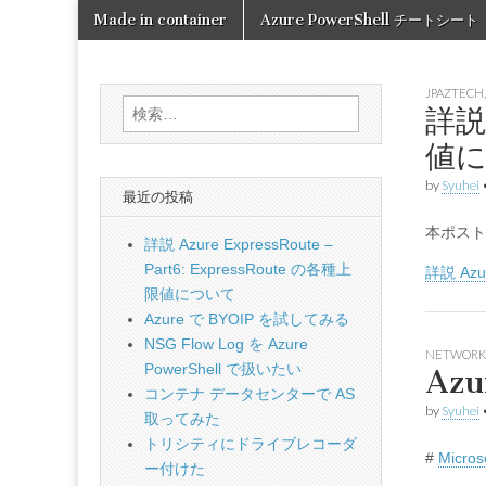
Skip
Main
Made in container
Azure PowerShell チートシート
to
Made in
menu
content
container
JPAZTECH
検
詳説 
索:
値
by
Syuhei
最近の投稿
本ポスト
詳説 Azure ExpressRoute –
Part6: ExpressRoute の各種上
詳説 Azu
限値について
Azure で BYOIP を試してみる
NSG Flow Log を Azure
NETWORK
PowerShell で扱いたい
Az
コンテナ データセンターで AS
by
Syuhei
取ってみた
トリシティにドライブレコーダ
#
Micros
ー付けた