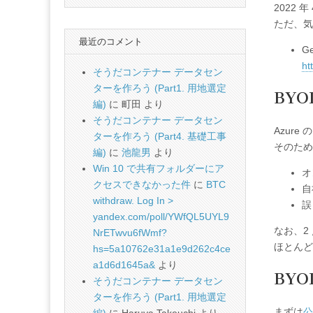
2022 年
ただ、気
最近のコメント
Ge
ht
そうだコンテナー データセン
ターを作ろう (Part1. 用地選定
BYO
編)
に
町田
より
そうだコンテナー データセン
Azure
ターを作ろう (Part4. 基礎工事
そのため
編)
に
池龍男
より
Win 10 で共有フォルダーにア
オ
クセスできなかった件
に
BTC
自
withdraw. Log In >
誤
yandex.com/poll/YWfQL5UYL9
なお、2
NrETwvu6fWmf?
ほとんど
hs=5a10762e31a1e9d262c4ce
a1d6d1645a&
より
BY
そうだコンテナー データセン
ターを作ろう (Part1. 用地選定
まずは
公