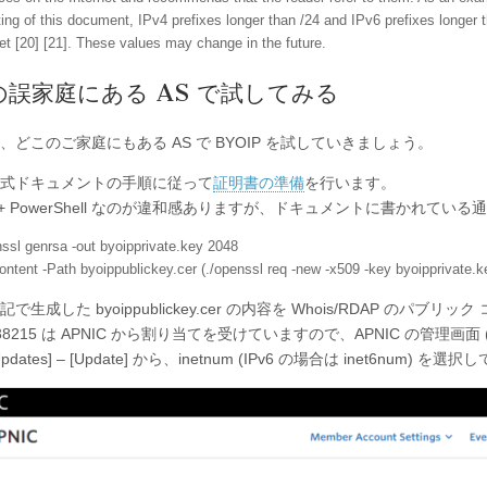
iting of this document, IPv4 prefixes longer than /24 and IPv6 prefixes longer
net [20] [21]. These values may change in the future.
の誤家庭にある AS で試してみる
、どこのご家庭にもある AS で BYOIP を試していきましょう。
式ドキュメントの手順に従って
証明書の準備
を行います。
ssl + PowerShell なのが違和感ありますが、ドキュメントに書かれ
nssl genrsa -out byoipprivate.key 2048
ontent -Path byoippublickey.cer (./openssl req -new -x509 -key byoipprivate.
で生成した byoippublickey.cer の内容を Whois/RDAP のパ
38215 は APNIC から割り当てを受けていますので、APNIC の管理画面 (R
 Updates] – [Update] から、inetnum (IPv6 の場合は inet6