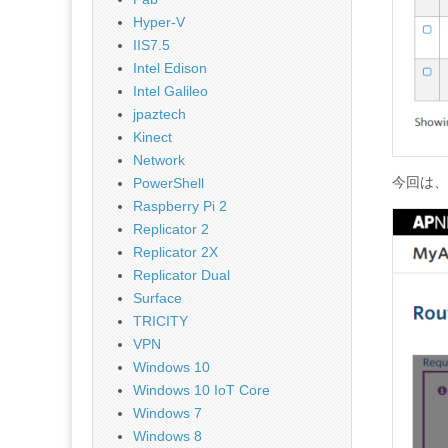
Hyper-V
IIS7.5
Intel Edison
Intel Galileo
jpaztech
Kinect
Network
今回は、A
PowerShell
Raspberry Pi 2
Replicator 2
Replicator 2X
Replicator Dual
Surface
TRICITY
VPN
Windows 10
Windows 10 IoT Core
Windows 7
Windows 8