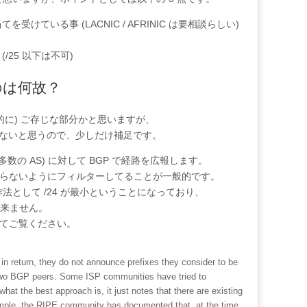
の割り当てを受けている事 (LACNIC / AFRINIC は要相談らしい)
 (/25 以下は不可)
いのは何故？
的に) ご存じな部分かと思いますが、
とこないと思うので、少しだけ補足です。
r している多数の AS) に対して BGP で経路を広報します。
経路は受け取らないようにフィルターしてることが一般的です。
のお作法として /24 が最小ということになっており、
は出来ません。
てご覧ください。
 in return, they do not announce prefixes they consider to be
e two BGP peers. Some ISP communities have tried to
t the best approach is, it just notes that there are existing
ample, the RIPE community has documented that, at the time