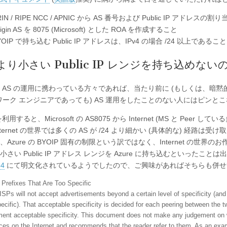
RIN / RIPE NCC / APNIC から AS 番号および Public IP アドレス
rigin AS を 8075 (Microsoft) とした ROA を作成すること
YOIP で持ち込む Public IP アドレスは、IPv4 の場合 /24 以上であること
 より小さい Public IP レンジを持ち込めな
 AS の運用に携わっている方々であれば、当たり前に (もしくは、暗黙
ワーク エンジニアであっても) AS 運用をしたことのない人にはピン
 を利用すると、Microsoft の AS8075 から Internet (MS と Pee
nternet の世界では多くの AS が /24 より細かい (具体的な) 
Azure の BYOIP 固有の制限という訳ではなく、Internet の世界
さい Public IP アドレス レンジを Azure に持ち込むといったこと
54
にて明文化されているようでしたので、ご興味があればそちらも併せ
. Prefixes That Are Too Specific
ISPs will not accept advertisements beyond a certain level of specificity (and
pecific). That acceptable specificity is decided for each peering between th
ent acceptable specificity. This document does not make any judgement on wha
ices on the Internet and recommends that the reader refer to them. As an ex